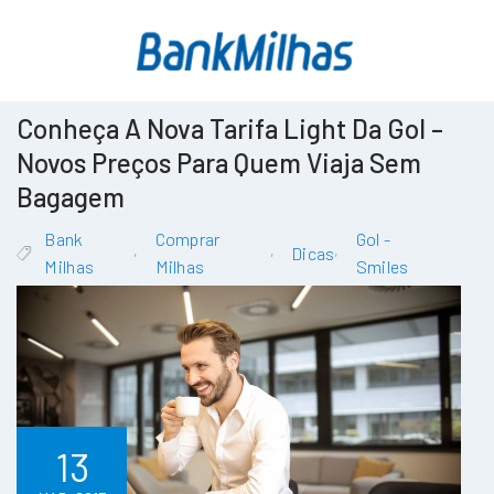
Conheça A Nova Tarifa Light Da Gol –
Novos Preços Para Quem Viaja Sem
Bagagem
Bank
Comprar
Gol -
,
,
,
Dicas
Milhas
Milhas
Smiles
13